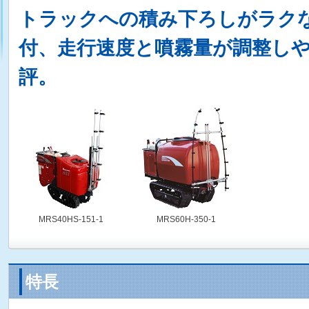
トラックへの積み下ろしがラク
付、走行速度と噴霧量が調整しや
評。
MRS40HS-151-1
MRS60H-350-1
特長