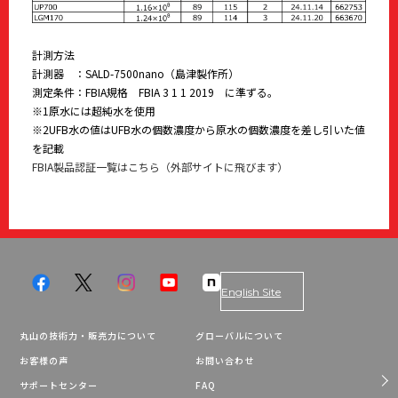
計測方法
計測器 ：SALD-7500nano（島津製作所）
測定条件：FBIA規格 FBIA 3 1 1 2019 に準ずる。
※1原水には超純水を使用
※2UFB水の値はUFB水の個数濃度から原水の個数濃度を差し引いた値
を記載
FBIA製品認証一覧はこちら（外部サイトに飛びます）
English Site
丸山の技術力・販売力について
グローバルについて
お客様の声
お問い合わせ
サポートセンター
FAQ