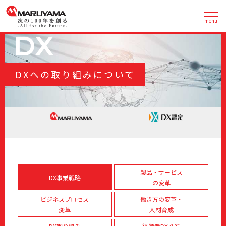
menu
DX
DXへの取り組みについて
製品・サービス
DX事業戦略
の変革
ビジネスプロセス
働き方の変革・
変革
人材育成